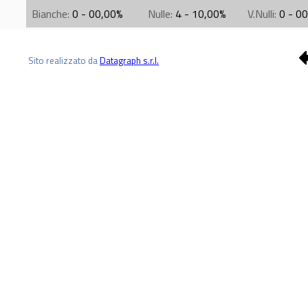
Bianche:
0 - 00,00%
Nulle:
4 - 10,00%
V.Nulli:
0 - 0
Sito realizzato da
Datagraph s.r.l.