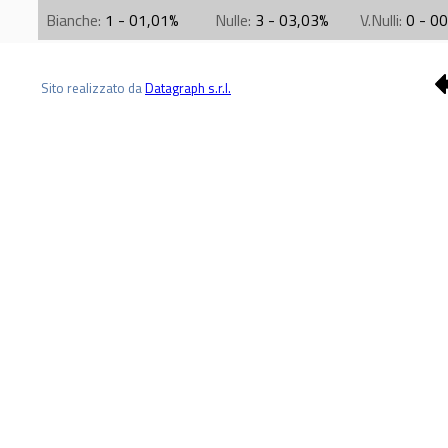
Bianche:
1 - 01,01%
Nulle:
3 - 03,03%
V.Nulli:
0 - 0
Sito realizzato da
Datagraph s.r.l.