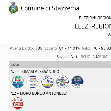
Comune di Stazzema
ELEZIONI REGIO
ELEZ. REGIO
V
Aventi Diritto:
736
Votanti:
81 - 11,01%
Validi:
76 - 93,8
Sezione N. 1
- SCUOLA MEDIA - Is
Liste
N.1 - TOMASI ALESSANDRO
N.2 - MORO BUNDU ANTONELLA