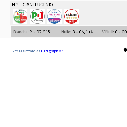
N.3 - GIANI EUGENIO
Bianche:
2 - 02,94%
Nulle:
3 - 04,41%
V.Nulli:
0 - 0
Sito realizzato da
Datagraph s.r.l.