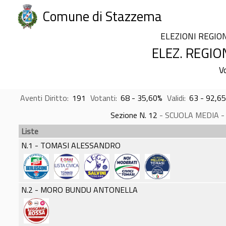
Comune di Stazzema
ELEZIONI REGIO
ELEZ. REGIO
V
Aventi Diritto:
191
Votanti:
68 - 35,60%
Validi:
63 - 92,6
Sezione N. 12
- SCUOLA MEDIA - Is
Liste
N.1 - TOMASI ALESSANDRO
N.2 - MORO BUNDU ANTONELLA