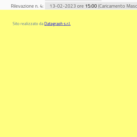
Rilevazione n. 4:
13-02-2023 ore
15:00
(Caricamento Masc
Sito realizzato da
Datagraph s.r.l.