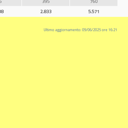
5
395
760
38
2.833
5.571
Ultimo aggiornamento: 09/06/2025 ore 16:21