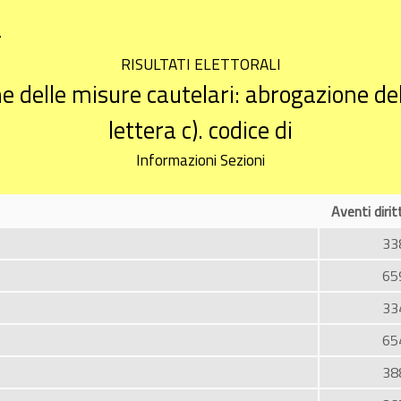
a
RISULTATI ELETTORALI
 delle misure cautelari: abrogazione dell
lettera c). codice di
Informazioni Sezioni
Aventi diri
33
65
33
65
38