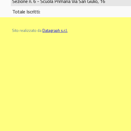
Sezione n. 6 - Scuola Primaria Via San Giulio, 16
Totale Iscritti:
Sito realizzato da
Datagraph s.r.l.