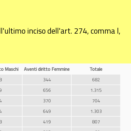
'ultimo inciso dell'art. 274, comma l,
tto Maschi
Aventi diritto Femmine
Totale
8
344
682
9
656
1.315
4
370
704
4
649
1.303
8
419
807