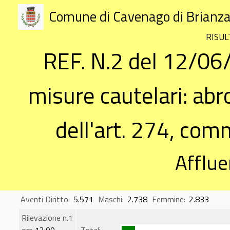
Comune di Cavenago di Brianz
RISUL
REF. N.2 del 12/06/
misure cautelari: abr
dell'art. 274, comma
Afflue
Aventi Diritto:
5.571
Maschi:
2.738
Femmine:
2.833
Rilevazione n.1