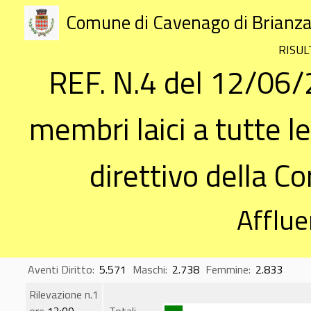
Comune di Cavenago di Brianz
RISUL
REF. N.4 del 12/06/
membri laici a tutte le
direttivo della Co
Afflue
Aventi Diritto:
5.571
Maschi:
2.738
Femmine:
2.833
Rilevazione n.1