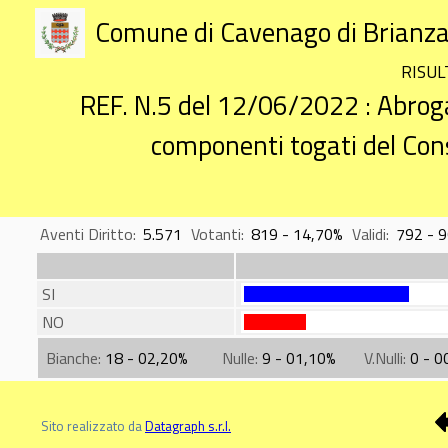
Comune di Cavenago di Brianz
RISUL
REF. N.5 del 12/06/2022 : Abroga
componenti togati del Cons
Aventi Diritto:
5.571
Votanti:
819 - 14,70%
Validi:
792 - 
SI
NO
Bianche:
18 - 02,20%
Nulle:
9 - 01,10%
V.Nulli:
0 - 0
Sito realizzato da
Datagraph s.r.l.