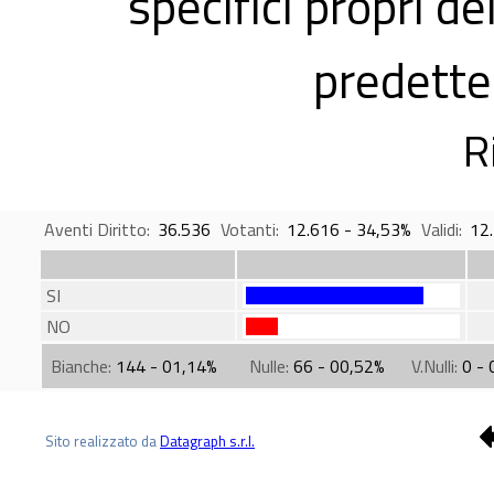
specifici propri de
predette
R
Aventi Diritto:
36.536
Votanti:
12.616 - 34,53%
Validi:
12
SI
NO
Bianche:
144 - 01,14%
Nulle:
66 - 00,52%
V.Nulli:
0 -
Sito realizzato da
Datagraph s.r.l.